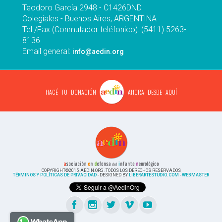
Teodoro García 2948 - C1426DND
Colegiales - Buenos Aires, ARGENTINA
Tel /Fax (Conmutador teléfonico): (5411) 5263-
8136
Email general:
info@aedin.org
HACÉ TU DONACIÓN
AHORA DESDE AQUÍ
COPYRIGHT©2015, AEDIN.ORG. TODOS LOS DERECHOS RESERVADOS
TÉRMINOS Y POLÍTICAS DE PRIVACIDAD
- DESIGNED BY
LIBERARTESTUDIO.COM
-
WEBMASTER