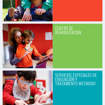
trastornos neurológicos de una
manera integral en su proceso de
crecimiento y desarrollo.
+ INFO
CENTRO DE
REHABILITACIÓN
El Centro de Rehabilitación se
caracteriza por el abordaje
interdisciplinario que permite
obtener una visión global del
paciente y su familia.
+ INFO
SERVICIOS ESPECIALES DE
EVALUACIÓN Y
TRATAMIENTO INTENSIVO
Tecnología Asistiva - Programa
Hola! - Programa Voy! -
Tratamiento Intensivo Funcional
(TIF) - Evaluación Interdisciplinaria
(EFI).