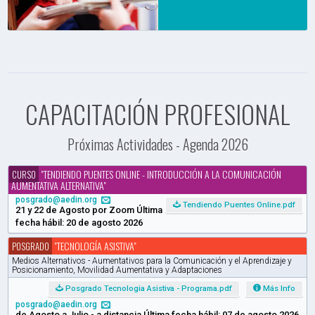
+ INFO
CAPACITACIÓN PROFESIONAL
Próximas Actividades - Agenda 2026
"TENDIENDO PUENTES ONLINE - INTRODUCCIÓN A LA COMUNICACIÓN
CURSO
AUMENTATIVA ALTERNATIVA"
posgrado@aedin.org
Tendiendo Puentes Online.pdf
21 y 22 de Agosto por Zoom
Última
fecha hábil:
20 de agosto 2026
"TECNOLOGÍA ASISTIVA"
POSGRADO
Medios Alternativos - Aumentativos para la Comunicación y el Aprendizaje y
Posicionamiento, Movilidad Aumentativa y Adaptaciones
Posgrado Tecnologia Asistiva - Programa.pdf
Más Info
posgrado@aedin.org
de Agosto a Julio - a distancia
Última fecha hábil:
07 de agosto 2026