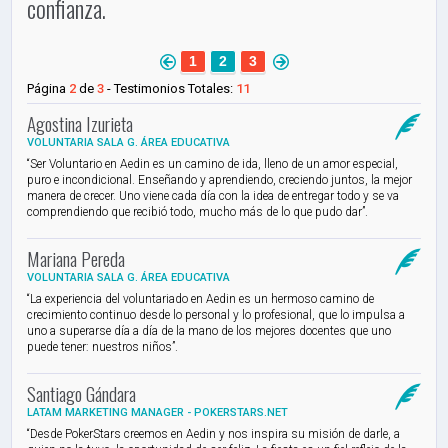
confianza.
1
2
3
Página
2
de
3
- Testimonios Totales:
11
Agostina Izurieta
VOLUNTARIA SALA G. ÁREA EDUCATIVA
​“Ser Voluntario en Aedin es un camino de ida, lleno de un amor especial,
puro e incondicional. Enseñando y aprendiendo, creciendo juntos, la mejor
manera de crecer. Uno viene cada día con la idea de entregar todo y se va
comprendiendo que recibió todo, mucho más de lo que pudo dar”.
​Mariana Pereda
VOLUNTARIA SALA G. ÁREA EDUCATIVA
​“La experiencia del voluntariado en Aedin es un hermoso camino de
crecimiento continuo desde lo personal y lo profesional, que lo impulsa a
uno a superarse día a día de la mano de los mejores docentes que uno
puede tener: nuestros niños”.
​​Santiago Gándara​
LATAM MARKETING MANAGER​ - POKERSTARS.NET​
“Desde PokerStars creemos en Aedin y nos inspira su misión de darle, a