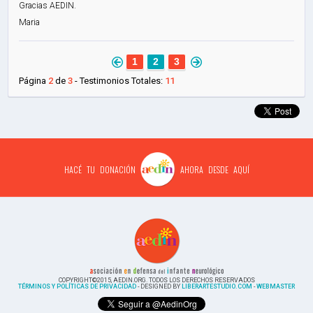
Gracias AEDIN.
Maria
1
2
3
Página
2
de
3
- Testimonios Totales:
11
HACÉ TU DONACIÓN
AHORA DESDE AQUÍ
COPYRIGHT©2015, AEDIN.ORG. TODOS LOS DERECHOS RESERVADOS
TÉRMINOS Y POLÍTICAS DE PRIVACIDAD
- DESIGNED BY
LIBERARTESTUDIO.COM
-
WEBMASTER