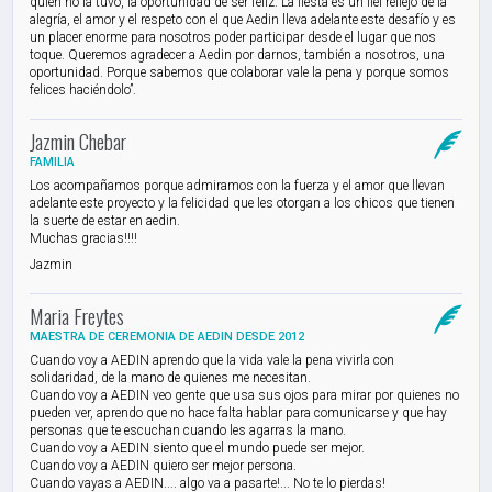
quien no la tuvo, la oportunidad de ser feliz. La fiesta es un fiel reflejo de la
alegría, el amor y el respeto con el que Aedin lleva adelante este desafío y es
un placer enorme para nosotros poder participar desde el lugar que nos
toque. Queremos agradecer a Aedin por darnos, también a nosotros, una
oportunidad. Porque sabemos que colaborar vale la pena y porque somos
felices haciéndolo”.
Jazmin Chebar
FAMILIA
​Los acompañamos porque admiramos con la fuerza y el amor que llevan
adelante este proyecto y la felicidad que les otorgan a los chicos que tienen
la suerte de estar en aedin.
Muchas gracias!!!!
Jazmin
Maria Freytes
MAESTRA DE CEREMONIA​ ​DE AEDIN​ DESDE 2012​
Cuando voy a AEDIN aprendo que la vida vale la pena vivirla con
solidaridad, de la mano de quienes me necesitan.
Cuando voy a AEDIN veo gente que usa sus ojos para mirar por quienes no
pueden ver, aprendo que no hace falta hablar para comunicarse y que hay
personas que te escuchan cuando les agarras la mano.
Cuando voy a AEDIN siento que el mundo puede ser mejor.
Cuando voy a AEDIN quiero ser mejor persona.
Cuando vayas a AEDIN.... algo va a pasarte!... No te lo pierdas!